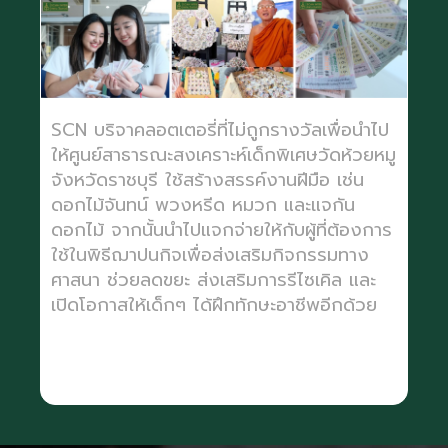
SCN บริจาคลอตเตอรี่ที่ไม่ถูกรางวัลเพื่อนำไป
ให้ศูนย์สาธารณะสงเคราะห์เด็กพิเศษวัดห้วยหมู
จังหวัดราชบุรี ใช้สร้างสรรค์งานฝีมือ เช่น
ดอกไม้จันทน์ พวงหรีด หมวก และแจกัน
ดอกไม้ จากนั้นนำไปแจกจ่ายให้กับผู้ที่ต้องการ
ใช้ในพิธีฌาปนกิจเพื่อส่งเสริมกิจกรรมทาง
ศาสนา ช่วยลดขยะ ส่งเสริมการรีไซเคิล และ
เปิดโอกาสให้เด็กๆ ได้ฝึกทักษะอาชีพอีกด้วย