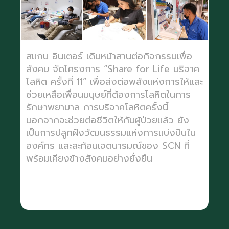
สแกน อินเตอร์ เดินหน้าสานต่อกิจกรรมเพื่อ
สังคม จัดโครงการ “Share for Life บริจาค
โลหิต ครั้งที่ 11” เพื่อส่งต่อพลังแห่งการให้และ
ช่วยเหลือเพื่อนมนุษย์ที่ต้องการโลหิตในการ
รักษาพยาบาล การบริจาคโลหิตครั้งนี้
นอกจากจะช่วยต่อชีวิตให้กับผู้ป่วยแล้ว ยัง
เป็นการปลูกฝังวัฒนธรรมแห่งการแบ่งปันใน
องค์กร และสะท้อนเจตนารมณ์ของ SCN ที่
พร้อมเคียงข้างสังคมอย่างยั่งยืน