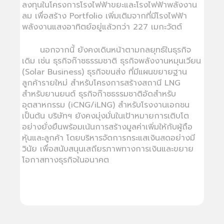
ลงทุนในโครงการโรงไฟฟ้าขยะและโรงไฟฟ้าพลังงาน
ลม เพื่อสร้าง Portfolio เพิ่มเติมจากที่มีโรงไฟฟ้า
พลังงานแสงอาทิตย์อยู่แล้วกว่า 227 เมกะวัตต์
นอกจากนี้ ยังคงเดินหน้าตามกลยุทธ์ในธุรกิจ
เดิม เช่น ธุรกิจก๊าซธรรมชาติ ธุรกิจพลังงานหมุนเวียน
(Solar Business) ธุรกิจขนส่ง ที่มีแผนขยายฐาน
ลูกค้ารายใหม่ สำหรับโครงการสร้างสถานี LNG
สำหรับยานยนต์ ธุรกิจก๊าซธรรมชาติอัดสำหรับ
อุตสาหกรรม (iCNG/iLNG) สำหรับโรงงานเอกชน
เป็นต้น บริษัทฯ ยังคงมุ่งมั่นในเป้าหมายการเติบโต
อย่างยั่งยืนพร้อมเน้นการสร้างมูลค่าเพิ่มให้กับผู้ถือ
หุ้นและลูกค้า โดยบริหารจัดการกระแสเงินสดอย่างมี
วินัย เพื่อสนับสนุนเสถียรภาพทางการเงินและขยาย
โอกาสทางธุรกิจในอนาคต