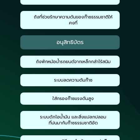
ถังที่ช่วยรักษาความดันของก๊าซธรรมชาติให้
คงที่
อนุสิทธิบัตร
ถังพักหม้อน้ำรถยนต์จากเหล็กกล้าไร้สนิม
ระบบลดความดันก๊าซ
ใส้กรองก๊าซแรงดันสูง
ระบบดักไอน้ำมัน และสิ่งแปลกปลอม
ที่ปนมากับก๊าซธรรมชาติอัด