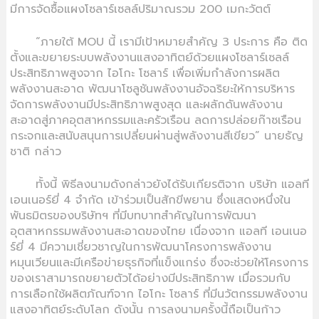
มีการจัดซื้อแผงโซลาร์เซลล์ปริมาณรวม 200 เมกะวัตต์
“ภายใต้ MOU นี้ เรามีเป้าหมายสำคัญ 3 ประการ คือ ติด
ตั้งและขยายระบบพลังงานแสงอาทิตย์ด้วยแผงโซลาร์เซลล์
ประสิทธิภาพสูงจาก ไอโกะ โซลาร์ เพื่อเพิ่มกำลังการผลิต
พลังงานสะอาด พัฒนาโซลูชันพลังงานอัจฉริยะให้การบริหาร
จัดการพลังงานมีประสิทธิภาพสูงสุด และผลักดันพลังงาน
สะอาดสู่ภาคอุตสาหกรรมและครัวเรือน ลดการปล่อยก๊าซเรือน
กระจกและสนับสนุนการเปลี่ยนผ่านสู่พลังงานสีเขียว” นายธัญ
ชาติ กล่าว
ทั้งนี้ พิธีลงนามดังกล่าวยังได้รับเกียรติจาก บริษัท แอลที
เอนเนอร์ยี่ 4 จำกัด เข้าร่วมเป็นสักขีพยาน ซึ่งแสดงหนึ่งใน
พันธมิตรของบริษัทฯ ที่มีบทบาทสำคัญในการพัฒนา
อุตสาหกรรมพลังงานสะอาดของไทย เนื่องจาก แอลที เอนเนอ
ร์ยี่ 4 มีความเชี่ยวชาญในการพัฒนาโครงการพลังงาน
หมุนเวียนและมีเครือข่ายธุรกิจที่แข็งแกร่ง ซึ่งจะช่วยให้โครงการ
ของเราสามารถขยายตัวได้อย่างมีประสิทธิภาพ เมื่อรวมกับ
การเลือกใช้ผลิตภัณฑ์จาก ไอโกะ โซลาร์ ที่มีนวัตกรรมพลังงาน
แสงอาทิตย์ระดับโลก ดังนั้น การลงนามครั้งนี้ถือเป็นก้าว