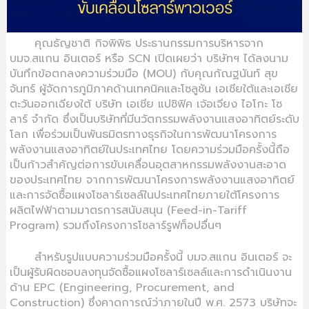
คุณธัญชาติ กิจพิพิธ ประธานกรรมการบริหารจาก
บมจ.สแกน อินเตอร์ หรือ SCN เปิดเผยว่า บริษัทฯ ได้ลงนาม
บันทึกข้อตกลงความร่วมมือ (MOU) กับคุณกัณฐนันท์ สุข
จันทร์ ผู้จัดการภูมิภาคด้านเทคนิคและโซลูชัน เอเชียใต้และเอเชีย
ตะวันออกเฉียงใต้ บริษัท เอเชีย แปซิฟิค เจ้อเจียง ไอโกะ โซ
ลาร์ จำกัด ซึ่งเป็นบริษัทที่มีนวัตกรรมพลังงานแสงอาทิตย์ระดับ
โลก เพื่อร่วมเป็นพันธมิตรทางธุรกิจในการพัฒนาโครงการ
พลังงานแสงอาทิตย์ในประเทศไทย โดยความร่วมมือครั้งนี้ถือ
เป็นก้าวสำคัญต่อการขับเคลื่อนอุตสาหกรรมพลังงานสะอาด
ของประเทศไทย จากการพัฒนาโครงการพลังงานแสงอาทิตย์
และการจัดซื้อแผงโซลาร์เซลล์ในประเทศไทยภายใต้โครงการ
ผลิตไฟฟ้าตามมาตรการสนับสนุน (Feed-in-Tariff
Program) รวมถึงโครงการโซลาร์รูฟท็อปอื่นๆ
สำหรับรูปแบบความร่วมมือครั้งนี้ บมจ.สแกน อินเตอร์ จะ
เป็นผู้รับผิดชอบลงทุนจัดซื้อแผงโซลาร์เซลล์และการดำเนินงาน
ด้าน EPC (Engineering, Procurement, and
Construction) ซึ่งคาดการณ์ว่าภายในปี พ.ศ. 2573 บริษัทจะ