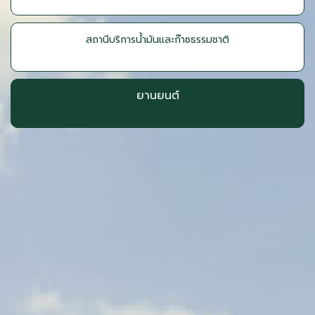
สถานีบริการน้ำมันและก๊าซธรรมชาติ
ยานยนต์