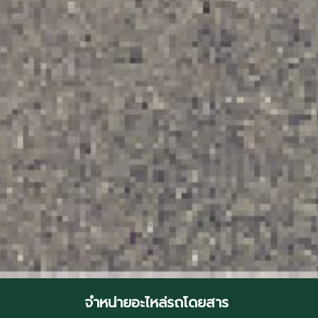
จำหน่ายอะไหล่รถโดยสาร
\