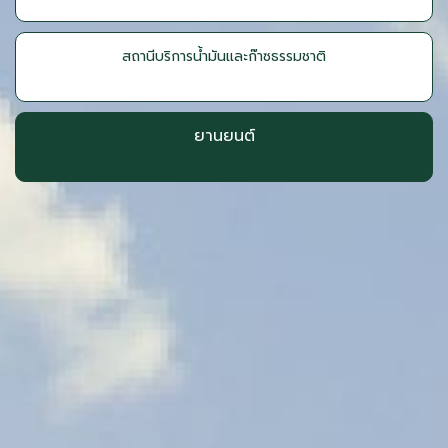
สถานีบริการน้ำมันและก๊าซธรรมชาติ
ยานยนต์