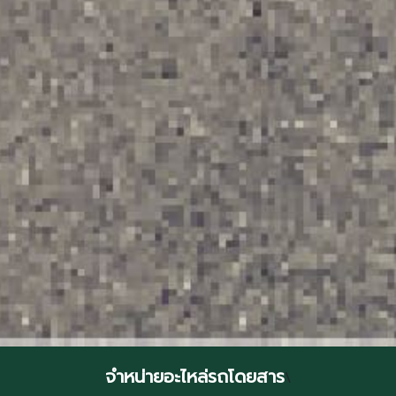
จำหน่ายอะไหล่รถโดยสาร
\