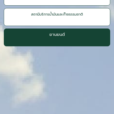
สถานีบริการน้ำมันและก๊าซธรรมชาติ
ยานยนต์