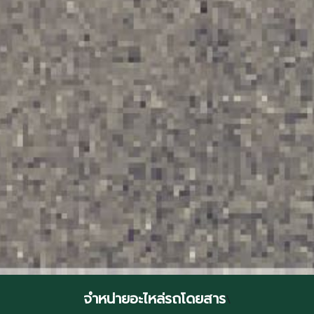
จำหน่ายอะไหล่รถโดยสาร
\