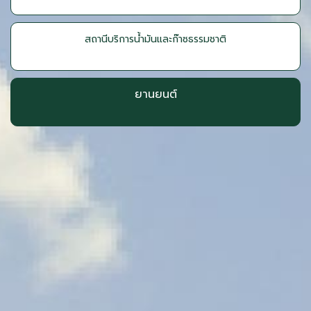
สถานีบริการน้ำมันและก๊าซธรรมชาติ
ยานยนต์