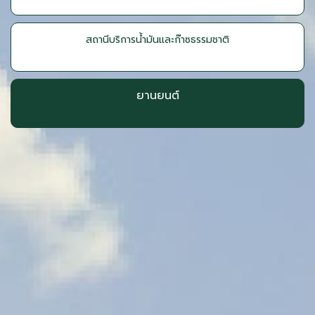
สถานีบริการน้ำมันและก๊าซธรรมชาติ
ยานยนต์