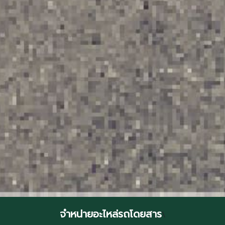
จำหน่ายอะไหล่รถโดยสาร
\