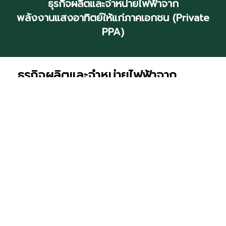
ธุรกิจผลิตและจำหน่ายไฟฟ้าจาก
พลังงานแสงอาทิตย์ให้แก่ภาคเอกชน (Private
PPA)
ธุรกิจผลิตและจำหน่ายไฟฟ้าจาก
พลังงานแสงอาทิตย์ให้แก่ภาคเอกชน
สแกน อินเตอร์ คือ ผู้ให้บริการโซลาร์
รูฟท็อปรายแรกของประเทศไทย ที่ริเริ่มข้อเสนอซื้อ
ขายไฟฟ้า (Private PPA) เพื่อติดตั้งโรงไฟฟ้า
พลังงานแสงอาทิตย์ แบบไม่ต้องใช้เงินลงทุน
พร้อมรับประกันส่วนลดค่าไฟฟ้า และฟรีการบำรุง
รักษาตลอดอายุสัญญาโครงการ
ทุกการติดตั้งได้รับการออกแบบจาก
วิศวกรพลังงานของบริษัทฯ ที่มีประสบการณ์ตรง
กว่า 20 ปี คัดเลือกอุปกรณ์ และการติดตั้งที่ได้
มาตรฐานระดับสากล และมีการรับประกัน โดย